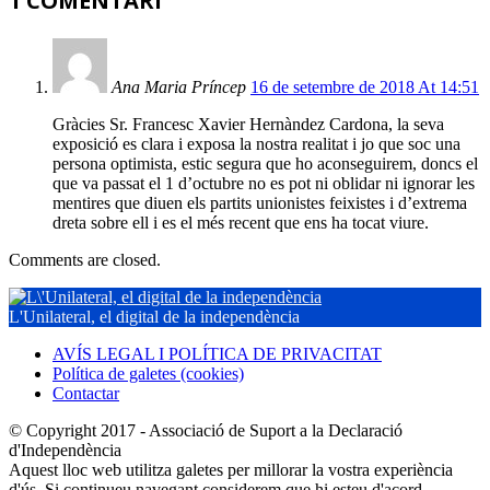
1 COMENTARI
Ana Maria Príncep
16 de setembre de 2018 At 14:51
Gràcies Sr. Francesc Xavier Hernàndez Cardona, la seva
exposició es clara i exposa la nostra realitat i jo que soc una
persona optimista, estic segura que ho aconseguirem, doncs el
que va passat el 1 d’octubre no es pot ni oblidar ni ignorar les
mentires que diuen els partits unionistes feixistes i d’extrema
dreta sobre ell i es el més recent que ens ha tocat viure.
Comments are closed.
L'Unilateral, el digital de la independència
AVÍS LEGAL I POLÍTICA DE PRIVACITAT
Política de galetes (cookies)
Contactar
© Copyright 2017 - Associació de Suport a la Declaració
d'Independència
Aquest lloc web utilitza galetes per millorar la vostra experiència
d'ús. Si continueu navegant considerem que hi esteu d'acord