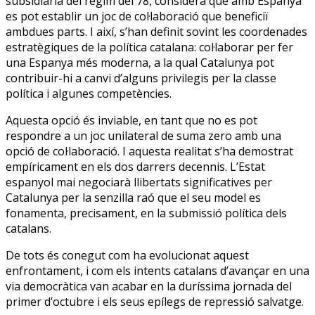
subsidiària del règim del 78, considera que amb Espanya
es pot establir un joc de col·laboració que beneficiï
ambdues parts. I així, s’han definit sovint les coordenades
estratègiques de la política catalana: col·laborar per fer
una Espanya més moderna, a la qual Catalunya pot
contribuir-hi a canvi d’alguns privilegis per la classe
política i algunes competències.
Aquesta opció és inviable, en tant que no es pot
respondre a un joc unilateral de suma zero amb una
opció de col·laboració. I aquesta realitat s’ha demostrat
empíricament en els dos darrers decennis. L’Estat
espanyol mai negociarà llibertats significatives per
Catalunya per la senzilla raó que el seu model es
fonamenta, precisament, en la submissió política dels
catalans.
De tots és conegut com ha evolucionat aquest
enfrontament, i com els intents catalans d’avançar en una
via democràtica van acabar en la duríssima jornada del
primer d’octubre i els seus epílegs de repressió salvatge.