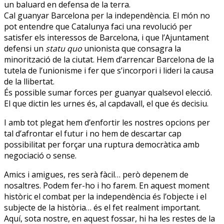
un baluard en defensa de la terra.
Cal guanyar Barcelona per la independència. El món no
pot entendre que Catalunya faci una revolució per
satisfer els interessos de Barcelona, i que l’Ajuntament
defensi un
statu quo
unionista que consagra la
minorització de la ciutat. Hem d’arrencar Barcelona de la
tutela de l’unionisme i fer que s’incorpori i lideri la causa
de la llibertat.
És possible sumar forces per guanyar qualsevol elecció.
El que dictin les urnes és, al capdavall, el que és decisiu.
I amb tot plegat hem d’enfortir les nostres opcions per
tal d’afrontar el futur i no hem de descartar cap
possibilitat per forçar una ruptura democràtica amb
negociació o sense.
Amics i amigues, res serà fàcil… però depenem de
nosaltres. Podem fer-ho i ho farem. En aquest moment
històric el combat per la independència és l’objecte i el
subjecte de la història… és el fet realment important.
Aquí, sota nostre, en aquest fossar, hi ha les restes de la