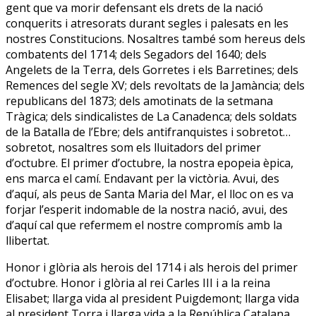
gent que va morir defensant els drets de la nació
conquerits i atresorats durant segles i palesats en les
nostres Constitucions. Nosaltres també som hereus dels
combatents del 1714; dels Segadors del 1640; dels
Angelets de la Terra, dels Gorretes i els Barretines; dels
Remences del segle XV; dels revoltats de la Jamància; dels
republicans del 1873; dels amotinats de la setmana
Tràgica; dels sindicalistes de La Canadenca; dels soldats
de la Batalla de l’Ebre; dels antifranquistes i sobretot…
sobretot, nosaltres som els lluitadors del primer
d’octubre. El primer d’octubre, la nostra epopeia èpica,
ens marca el camí. Endavant per la victòria. Avui, des
d’aquí, als peus de Santa Maria del Mar, el lloc on es va
forjar l’esperit indomable de la nostra nació, avui, des
d’aquí cal que refermem el nostre compromís amb la
llibertat.
Honor i glòria als herois del 1714 i als herois del primer
d’octubre. Honor i glòria al rei Carles III i a la reina
Elisabet; llarga vida al president Puigdemont; llarga vida
al president Torra i llarga vida a la República Catalana.