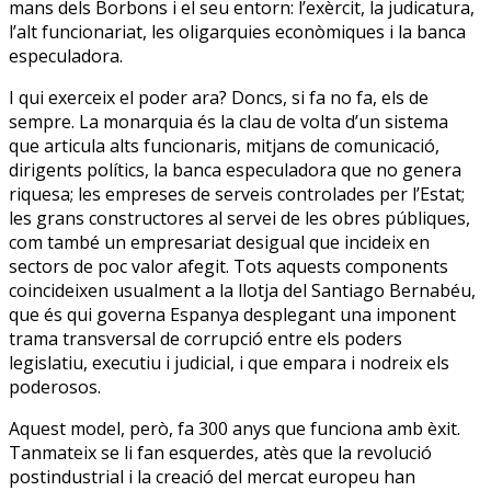
mans dels Borbons i el seu entorn: l’exèrcit, la judicatura,
l’alt funcionariat, les oligarquies econòmiques i la banca
especuladora.
I qui exerceix el poder ara? Doncs, si fa no fa, els de
sempre. La monarquia és la clau de volta d’un sistema
que articula alts funcionaris, mitjans de comunicació,
dirigents polítics, la banca especuladora que no genera
riquesa; les empreses de serveis controlades per l’Estat;
les grans constructores al servei de les obres públiques,
com també un empresariat desigual que incideix en
sectors de poc valor afegit. Tots aquests components
coincideixen usualment a la llotja del Santiago Bernabéu,
que és qui governa Espanya desplegant una imponent
trama transversal de corrupció entre els poders
legislatiu, executiu i judicial, i que empara i nodreix els
poderosos.
Aquest model, però, fa 300 anys que funciona amb èxit.
Tanmateix se li fan esquerdes, atès que la revolució
postindustrial i la creació del mercat europeu han