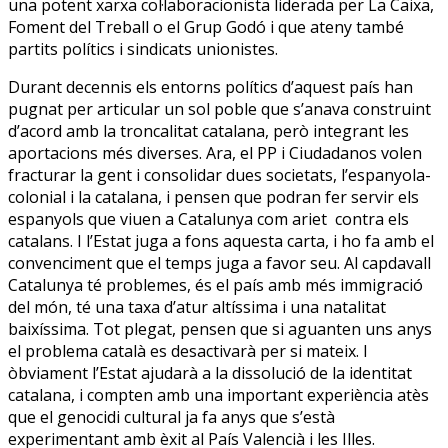
una potent xarxa col·laboracionista liderada per La Caixa,
Foment del Treball o el Grup Godó i que ateny també
partits polítics i sindicats unionistes.
Durant decennis els entorns polítics d’aquest país han
pugnat per articular un sol poble que s’anava construint
d’acord amb la troncalitat catalana, però integrant les
aportacions més diverses. Ara, el PP i Ciudadanos volen
fracturar la gent i consolidar dues societats, l’espanyola-
colonial i la catalana, i pensen que podran fer servir els
espanyols que viuen a Catalunya com ariet contra els
catalans. I l’Estat juga a fons aquesta carta, i ho fa amb el
convenciment que el temps juga a favor seu. Al capdavall
Catalunya té problemes, és el país amb més immigració
del món, té una taxa d’atur altíssima i una natalitat
baixíssima. Tot plegat, pensen que si aguanten uns anys
el problema català es desactivarà per si mateix. I
òbviament l’Estat ajudarà a la dissolució de la identitat
catalana, i compten amb una important experiència atès
que el genocidi cultural ja fa anys que s’està
experimentant amb èxit al País Valencià i les Illes.