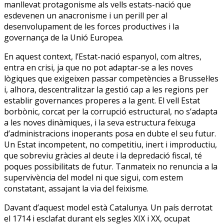
manllevat protagonisme als vells estats-nació que
esdevenen un anacronisme i un perill per al
desenvolupament de les forces productives i la
governança de la Unió Europea.
En aquest context, l’Estat-nació espanyol, com altres,
entra en crisi, ja que no pot adaptar-se a les noves
lògiques que exigeixen passar competències a Brussel·les
i, alhora, descentralitzar la gestió cap a les regions per
establir governances properes a la gent. El vell Estat
borbònic, corcat per la corrupció estructural, no s’adapta
a les noves dinàmiques, i la seva estructura feixuga
d’administracions inoperants posa en dubte el seu futur.
Un Estat incompetent, no competitiu, inert i improductiu,
que sobreviu gràcies al deute i la depredació fiscal, té
poques possibilitats de futur. Tanmateix no renuncia a la
supervivència del model ni que sigui, com estem
constatant, assajant la via del feixisme.
Davant d’aquest model està Catalunya. Un país derrotat
el 1714 i esclafat durant els segles XIX i XX, ocupat