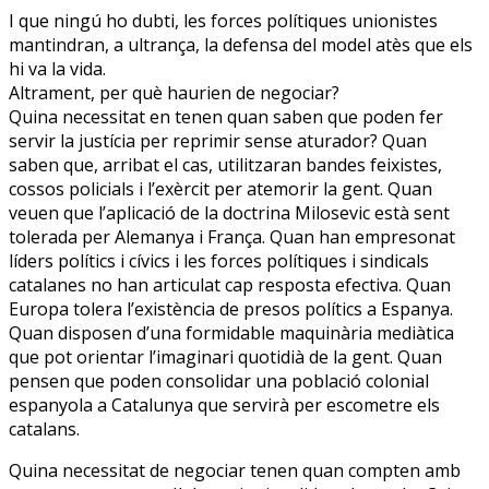
I que ningú ho dubti, les forces polítiques unionistes
mantindran, a ultrança, la defensa del model atès que els
hi va la vida.
Altrament, per què haurien de negociar?
Quina necessitat en tenen quan saben que poden fer
servir la justícia per reprimir sense aturador? Quan
saben que, arribat el cas, utilitzaran bandes feixistes,
cossos policials i l’exèrcit per atemorir la gent. Quan
veuen que l’aplicació de la doctrina Milosevic està sent
tolerada per Alemanya i França. Quan han empresonat
líders polítics i cívics i les forces polítiques i sindicals
catalanes no han articulat cap resposta efectiva. Quan
Europa tolera l’existència de presos polítics a Espanya.
Quan disposen d’una formidable maquinària mediàtica
que pot orientar l’imaginari quotidià de la gent. Quan
pensen que poden consolidar una població colonial
espanyola a Catalunya que servirà per escometre els
catalans.
Quina necessitat de negociar tenen quan compten amb