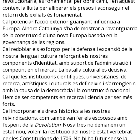
revolucionaria, és fonamental per obrir camí, i en aquest
context la lluita per alliberar els presos i aconseguir el
retorn dels exiliats és fonamental.
Cal potenciar l’acció exterior guanyant influència a
Europa. Alhora Catalunya s’ha de mostrar a l’avantguarda
de la construcció d’una nova Europa basada en la
governança de les regions.
Cal redoblar els esforços per la defensa i expansió de la
nostra llengua i cultura reforçant els nostres
components d’identitat, amb suport de l’administració i
competint en el mercat. La batalla cultural és decisiva.
Cal que les institucions científiques, universitàries, de
recerca, artístiques i culturals es defineixin i s’arrenglerin
amb la causa de la democràcia i la construcció nacional.
Hem de ser competents en recerca i ciència per ser més
forts.
Cal incorporar els drets històrics a les nostres
reivindicacions, com també van fer els escocesos amb
l’esperit de la
Devolution
. Nosaltres no demanem un
estat nou, volem la restitució del nostre estat vertebrat
per les Constitucions de 1706. No hi ha futur sense la