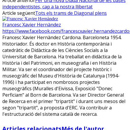
Article anterior
Per una nova Diada Nacional de les bases
independentistes, cap a la nostra llibertat
Article següent
Tots els trams de Diagonal plens
Francesc Xavier Hernàndez
https://www.facebook.com/francescxavier.hernandezcard
Francesc Xavier Hernàndez Cardona. Barceloneta 1954.
Historiador. És doctor en Història contemporània i
catedràtic de Didàctica de les Ciències Socials a la
Universitat de Barcelona. Ha treballat en didàctica de la
Història i del Patrimoni, en museografia i en Història
Militar. Va ser el coordinador del projecte històric i
museogràfic del Museu d'Història de Catalunya (1994-
1996) i ha participat en nombrosos projectes
museogràfics (Muralles d'Eivissa, Exposició "Donec
Perficiam" al Born de Barcelona. Va ser Director General
de Recerca en el primer "tripartit" i durant uns mesos del
segon "tripartit", a proposta d'ERC. Va contribuir a
l'estructuració del sistema català de recerca.
Articles relacionats
Més de l'autor