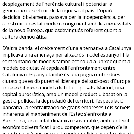
desplegament de l’herència cultural i potenciar la
generació i usdefruit de la riquesa al país. L’opció
decidida, òbviament, passava per la independència, per
construir un estat modern congruent amb les necessitats
de la nova Europa, que esdevingués referent quant a
cultura democràtica.
D’altra banda, el creixement d’una alternativa a Catalunya
implicava una amenaça per al xacrós model espanyol. I la
confrontació de models també aconduïa a un xoc quant a
models de ciutat. Al capdavall l’enfrontament entre
Catalunya i Espanya també és una pugna entre dues
ciutats que es disputen el lideratge del sud-oest d’Europa
i que exhibeixen models de futur oposats. Madrid, una
capital burocràtica, amb un model productiu basat en la
gestió política, la depredació del territori, l’especulació
bancària, la centralització de grans empreses i els serveis
inherents al manteniment de l’Estat; s’enfronta a
Barcelona, una ciutat dinàmica i sostenible, amb un teixit
econòmic diversificat i prou competent, que depèn d’ella
mateixa, però que necessita poder polític per sobreviure i