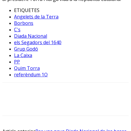
ETIQUETES
Angelets de la Terra
Borbons
C's
Diada Nacional
els Segadors del 1640
Grup Godó
La Caixa
PP
Quim Torra
referèndum 1O