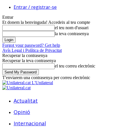
Entrar / registrar-se
Entrar
Et donem la benvinguda! Accedeix al teu compte
el teu nom d'usuari
la teva contrasenya
Forgot your password? Get help
Avís Legal i Política de Privacitat
Recuperar la contrasenya
Recuperar la teva contrasenya
el teu correu electrònic
T'enviarem una contrasenya per correu electrònic
L'Unilateral
Actualitat
Opinió
Internacional