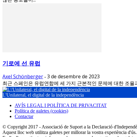
기로에 선 유럽
Axel Schönberger
3 de desembre de 2023
-
최근 스페인은 유럽연합에 세 가지 근본적인 문제에 대한 조율과 결
L'Unilateral, el digital de la independència
AVÍS LEGAL I POLÍTICA DE PRIVACITAT
Política de galetes (cookies)
Contactar
© Copyright 2017 - Associació de Suport a la Declaració d'Independ
Aquest lloc web utilitza galetes per millorar la vostra experiència d'