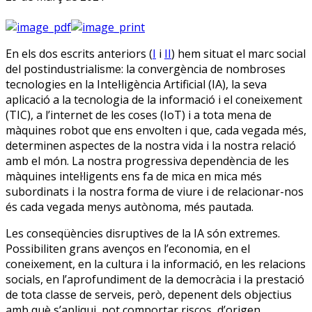
E
n els dos escrits anteriors (
I
i
II
) hem situat el marc social
del postindustrialisme: la convergència de nombroses
tecnologies en la Intel·ligència Artificial (IA), la seva
aplicació a la tecnologia de la informació i el coneixement
(TIC), a l’internet de les coses (IoT) i a tota mena de
màquines robot que ens envolten i que, cada vegada més,
determinen aspectes de la nostra vida i la nostra relació
amb el món. La nostra progressiva dependència de les
màquines intel·ligents ens fa de mica en mica més
subordinats i la nostra forma de viure i de relacionar-nos
és cada vegada menys autònoma, més pautada.
Les conseqüències disruptives de la IA són extremes.
Possibiliten grans avenços en l’economia, en el
coneixement, en la cultura i la informació, en les relacions
socials, en l’aprofundiment de la democràcia i la prestació
de tota classe de serveis, però, depenent dels objectius
amb què s’apliqui, pot comportar riscos, d’origen