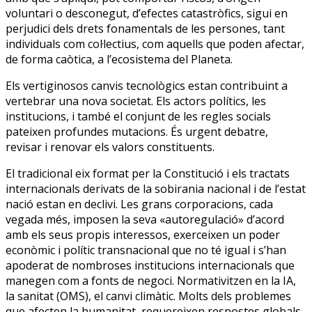
voluntari o desconegut, d’efectes catastròfics, sigui en
perjudici dels drets fonamentals de les persones, tant
individuals com col·lectius, com aquells que poden afectar,
de forma caòtica, a l’ecosistema del Planeta.
Els vertiginosos canvis tecnològics estan contribuint a
vertebrar una nova societat. Els actors polítics, les
institucions, i també el conjunt de les regles socials
pateixen profundes mutacions. És urgent debatre,
revisar i renovar els valors constituents.
El tradicional eix format per la Constitució i els tractats
internacionals derivats de la sobirania nacional i de l’estat
nació estan en declivi. Les grans corporacions, cada
vegada més, imposen la seva «autoregulació» d’acord
amb els seus propis interessos, exerceixen un poder
econòmic i polític transnacional que no té igual i s’han
apoderat de nombroses institucions internacionals que
manegen com a fonts de negoci. Normativitzen en la IA,
la sanitat (OMS), el canvi climàtic. Molts dels problemes
que afecten la humanitat, requereixen respostes globals