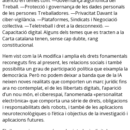
atenció en temes com: —Governança algorítmica del
Treball. —Protecció i governança de les dades personals
de les persones Treballadores. —Privacitat Davant la
ciber-vigilància. —Plataformes, Sindicats i Negociació
col·lectiva. —Teletreball i dret a la desconnexió. —
Capacitació digital. Alguns dels temes que es tracten a la
Carta catalana tenen, sense cap dubte, rang
constitucional.
Hem vist com la IA modifica i amplia els drets fonamentals
reconeguts fins al present, les relacions socials i també
possibilita un grau de participació política que eixampla la
democràcia. Però no podem deixar a banda que de la IA
neixen noves realitats que comporten un marc jurídic fins
ara no contemplat, el de les llibertats digitals, l’aparició
d’un nou món, el ciberespai, l’anomenada «personalitat
electrònica» que comporta una sèrie de drets, obligacions
i responsabilitats dels robots, i també de les aplicacions
neurotecnològiques o l’ètica i objectius de la investigació i
aplicacions futures.