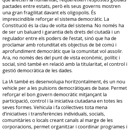
pactades entre estats, però els seus governs mostren
una gran fragilitat davant els oligopolis. És
imprescindible reforçar el sistema democràtic. La
Constitució és la clau de volta del sistema. No només ha
de ser un baluard i garantia dels drets del ciutadà i un
regulador entre els poders de l’estat, sinó que ha de
proclamar amb rotunditat els objectius de bé comú i
aprofundiment democràtic que la comunitat vol assolir.
Ara, no només des del punt de vista econòmic, polític i
social, sinó també en relació amb la titularitat, el control i
gestió democràtica de les dades.
La IA també es desenvolupa horitzontalment, és un nou
vehicle per a les pulsions democràtiques de base. Permet
reforçar el bon govern democràtic mitjançant la
participació, control i la iniciativa ciutadana en totes les
seves formes. Vehicula i fa col·lectives tota mena
d’iniciatives i transferències individuals, socials,
comunitàries o locals creant canals al marge de les
corporacions, permet organitzar i coordinar programes i