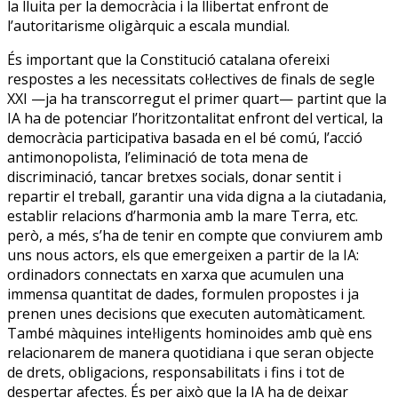
la lluita per la democràcia i la llibertat enfront de
l’autoritarisme oligàrquic a escala mundial.
És important que la Constitució catalana ofereixi
respostes a les necessitats col·lectives de finals de segle
XXI —ja ha transcorregut el primer quart— partint que la
IA ha de potenciar l’horitzontalitat enfront del vertical, la
democràcia participativa basada en el bé comú, l’acció
antimonopolista, l’eliminació de tota mena de
discriminació, tancar bretxes socials, donar sentit i
repartir el treball, garantir una vida digna a la ciutadania,
establir relacions d’harmonia amb la mare Terra, etc.
però, a més, s’ha de tenir en compte que conviurem amb
uns nous actors, els que emergeixen a partir de la IA:
ordinadors connectats en xarxa que acumulen una
immensa quantitat de dades, formulen propostes i ja
prenen unes decisions que executen automàticament.
També màquines intel·ligents hominoides amb què ens
relacionarem de manera quotidiana i que seran objecte
de drets, obligacions, responsabilitats i fins i tot de
despertar afectes. És per això que la IA ha de deixar