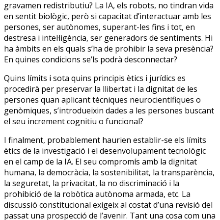
gravamen redistributiu? La IA, els robots, no tindran vida
en sentit biològic, però si capacitat d’interactuar amb les
persones, ser autònomes, superant-les fins i tot, en
destresa i intel·ligència, ser generadors de sentiments. Hi
ha àmbits en els quals s’ha de prohibir la seva presència?
En quines condicions se’ls podrà desconnectar?
Quins límits i sota quins principis ètics i jurídics es
procedirà per preservar la llibertat i la dignitat de les
persones quan aplicant tècniques neurocientífiques o
genòmiques, s’introdueixin dades a les persones buscant
el seu increment cognitiu o funcional?
I finalment, probablement haurien establir-se els límits
ètics de la investigació i el desenvolupament tecnològic
en el camp de la IA. El seu compromís amb la dignitat
humana, la democràcia, la sostenibilitat, la transparència,
la seguretat, la privacitat, la no discriminació i la
prohibició de la robòtica autònoma armada, etc. La
discussió constitucional exigeix al costat d’una revisió del
passat una prospecció de l’avenir. Tant una cosa com una