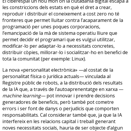
El ciberespai un nou món on la ciutadania digital escapa a
les constriccions dels estats en què el dret a crear,
reproduir i distribuir el coneixement a cost zero no té
fronteres que permet lluitar contra l’acaparament de la
programació per unes poques corporacions,
l’emancipació de la mà de sistema operatiu lliure que
permet decidir el programari que es vulgui utilitzar,
modificar-lo per adaptar-lo a necessitats concretes,
distribuir còpies, millorar-lo i socialitzar-ho en benefici de
tota la comunitat (per exemple: Linux).
La nova «personalitat electrònica» —al costat de la
personalitat física o jurídica actuals— vinculada al
Registre públic de robots, a la distribució dels resultats
de la IA que, a través de l’autoaprenentatge en xarxa —
machine learning—
pot innovar i prendre decisions
generadores de beneficis, però també pot cometre
errors i ser font de danys o perjudicis que comporten
responsabilitats. Cal considerar també que, ja que la IA
interfereix en les relacions capital i treball generant
noves necessitats socials, hauria de ser objecte d’algun