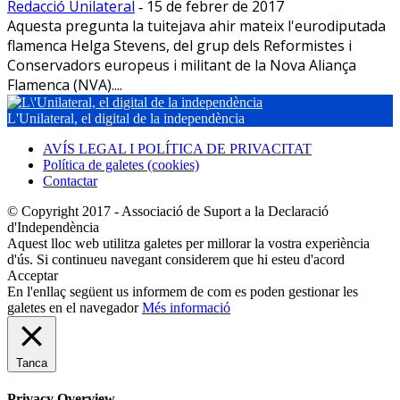
Redacció Unilateral
15 de febrer de 2017
-
Aquesta pregunta la tuitejava ahir mateix l'eurodiputada
flamenca Helga Stevens, del grup dels Reformistes i
Conservadors europeus i militant de la Nova Aliança
Flamenca (NVA)....
L'Unilateral, el digital de la independència
AVÍS LEGAL I POLÍTICA DE PRIVACITAT
Política de galetes (cookies)
Contactar
© Copyright 2017 - Associació de Suport a la Declaració
d'Independència
Aquest lloc web utilitza galetes per millorar la vostra experiència
d'ús. Si continueu navegant considerem que hi esteu d'acord
Acceptar
En l'enllaç següent us informem de com es poden gestionar les
galetes en el navegador
Més informació
Tanca
Privacy Overview